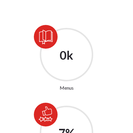
5
k
Menus