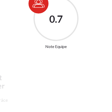
9.8
Note Equipe
Nous livrons avec Deliveroo et
proposons des plats à emporter
Savourez nos délicieux plats où que vous soyez grâce
à notre partenariat avec Deliveroo. Commandez