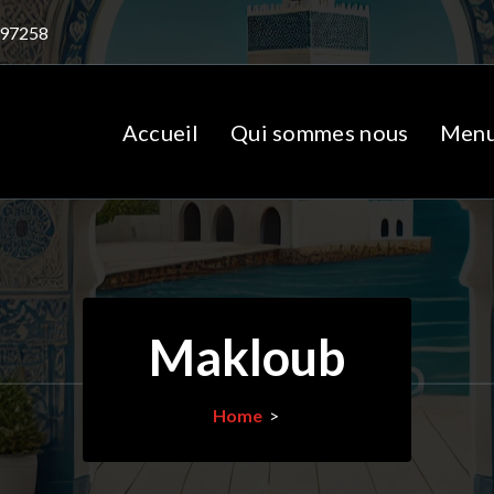
97258
Accueil
Qui sommes nous
Men
Makloub
Home
>