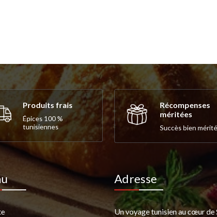
Produits frais
Récompenses
méritées
Épices 100 %
tunisiennes
Succès bien mérité
nu
Adresse
te
Un voyage tunisien au cœur de 