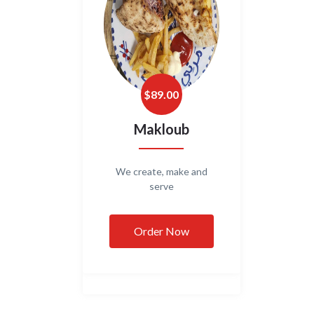
$
89.00
Makloub
We create, make and
serve
Order Now