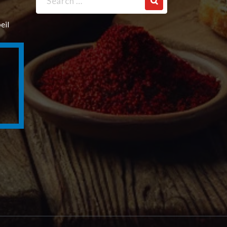
for:
eil