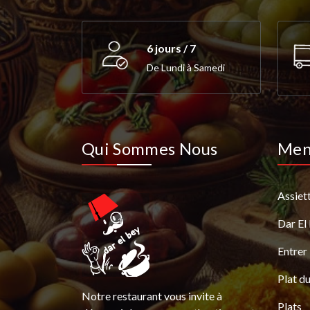
6 jours / 7
De Lundi à Samedi
Qui Sommes Nous
Me
Assiet
Dar El
Entrer
Plat du
Notre restaurant vous invite à
Plats