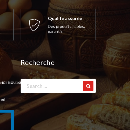
Qualité assurée
Des produits fiables,
garantis
.
Recherche
Search
Sidi Bou Saïd
for:
eil