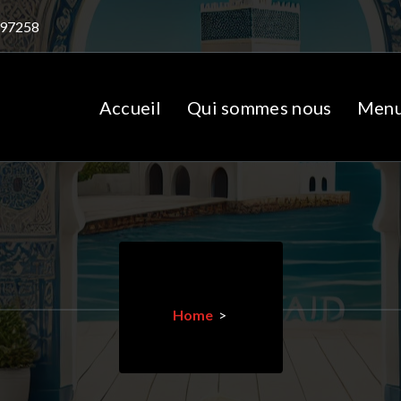
97258
Accueil
Qui sommes nous
Men
Home
>