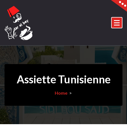
Skip
to
content
Assiette Tunisienne
Home
>