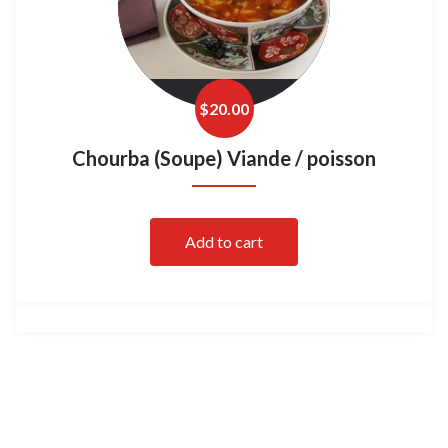
$
20.00
Chourba (Soupe) Viande / poisson
Add to cart