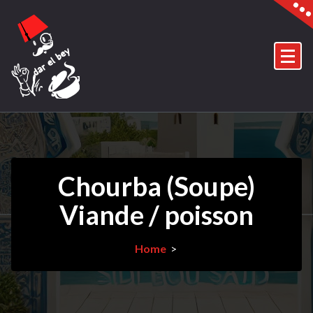
Skip
to
content
Chourba (Soupe)
Viande / poisson
Home
>