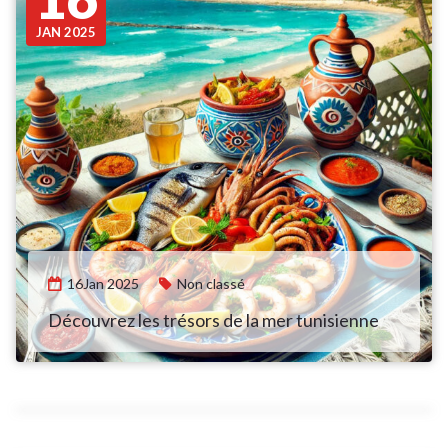
JAN 2025
16Jan 2025
Non classé
Découvrez les trésors de la mer tunisienne
19Jan 2022
People
,
Pizza
18Jan 2022
Food
,
People
Greek yogurt breakfast bowls with toppings
Broad beans, tomato, garlic & cheese
bruschetta
18Jan 2022
Food