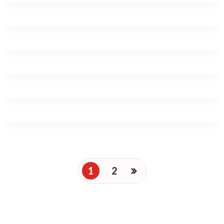
19
17Jan 2022
Burger
,
Food
Greek yogurt breakfast bowls with toppings
18
Broad beans, tomato, garlic & cheese
JAN 2022
bruschetta
17Jan 2022
Lifestyle
,
People
18
JAN 2022
17Jan 2022
Lifestyle
,
Restourant
Greek yogurt breakfast bowls with toppings
17
Broad beans, tomato, garlic & cheese
JAN 2022
bruschetta
17Jan 2022
People
,
Restourant
17
JAN 2022
Greek yogurt breakfast bowls with toppings
17
JAN 2022
17
JAN 2022
Posts
JAN 2022
1
2
pagination