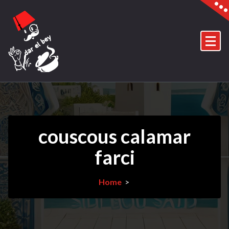
Skip
to
content
couscous calamar
farci
Home
>
6Dec