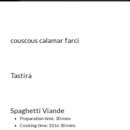
2025
23Jan
6
couscous calamar farci
2025
DEC 2025
17Jan
23
Tastira
2022
JAN 2025
17
Spaghetti Viande
Preparation time: 30 mins
JAN 2022
Cooking time: 10 to 30 mins