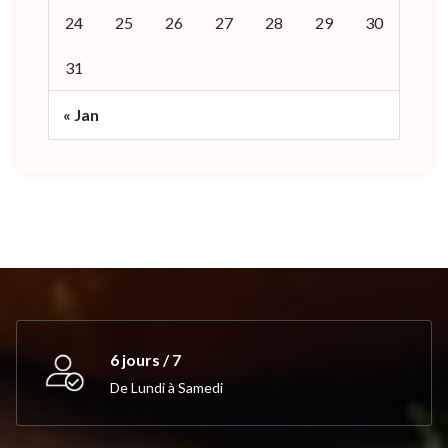
24
25
26
27
28
29
30
31
« Jan
6 jours / 7
De Lundi à Samedi